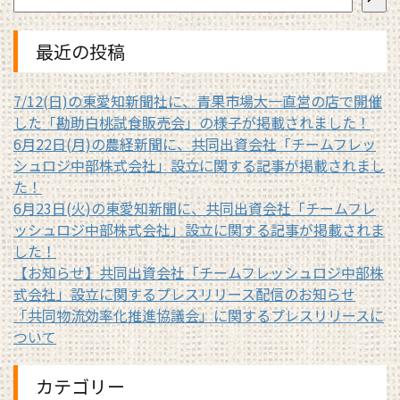
最近の投稿
7/12(日)の東愛知新聞社に、青果市場大一直営の店で開催
した「勘助白桃試食販売会」の様子が掲載されました！
6月22日(月)の農経新聞に、共同出資会社「チームフレッ
シュロジ中部株式会社」設立に関する記事が掲載されまし
た！
6月23日(火)の東愛知新聞に、共同出資会社「チームフレ
ッシュロジ中部株式会社」設立に関する記事が掲載されま
した！
【お知らせ】共同出資会社「チームフレッシュロジ中部株
式会社」設立に関するプレスリリース配信のお知らせ
「共同物流効率化推進協議会」に関するプレスリリースに
ついて
カテゴリー