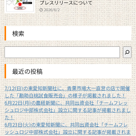
プレスリリースについて
2026/6/2
検索
最近の投稿
7/12(日)の東愛知新聞社に、青果市場大一直営の店で開催
した「勘助白桃試食販売会」の様子が掲載されました！
6月22日(月)の農経新聞に、共同出資会社「チームフレッ
シュロジ中部株式会社」設立に関する記事が掲載されまし
た！
6月23日(火)の東愛知新聞に、共同出資会社「チームフレ
ッシュロジ中部株式会社」設立に関する記事が掲載されま