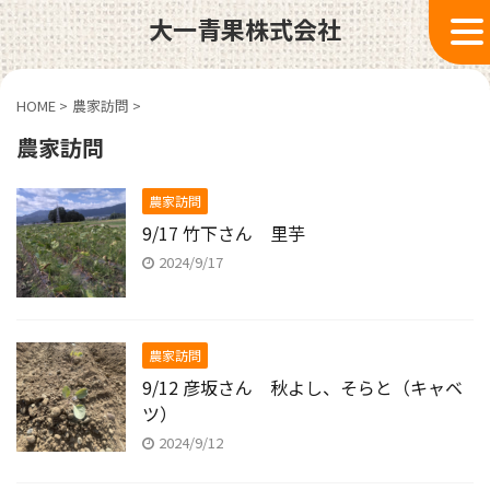
大一青果株式会社
HOME
>
農家訪問
>
農家訪問
農家訪問
9/17 竹下さん 里芋
2024/9/17
農家訪問
9/12 彦坂さん 秋よし、そらと（キャベ
ツ）
2024/9/12