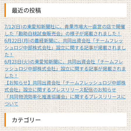
最近の投稿
7/12(日)の東愛知新聞社に、青果市場大一直営の店で開催
した「勘助白桃試食販売会」の様子が掲載されました！
6月22日(月)の農経新聞に、共同出資会社「チームフレッ
シュロジ中部株式会社」設立に関する記事が掲載されまし
た！
6月23日(火)の東愛知新聞に、共同出資会社「チームフレ
ッシュロジ中部株式会社」設立に関する記事が掲載されま
した！
【お知らせ】共同出資会社「チームフレッシュロジ中部株
式会社」設立に関するプレスリリース配信のお知らせ
「共同物流効率化推進協議会」に関するプレスリリースに
ついて
カテゴリー