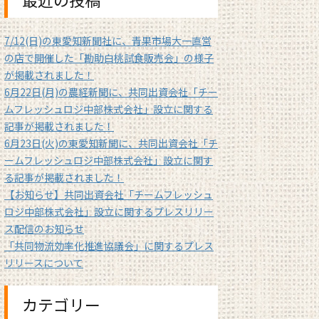
7/12(日)の東愛知新聞社に、青果市場大一直営
の店で開催した「勘助白桃試食販売会」の様子
が掲載されました！
6月22日(月)の農経新聞に、共同出資会社「チー
ムフレッシュロジ中部株式会社」設立に関する
記事が掲載されました！
6月23日(火)の東愛知新聞に、共同出資会社「チ
ームフレッシュロジ中部株式会社」設立に関す
る記事が掲載されました！
【お知らせ】共同出資会社「チームフレッシュ
ロジ中部株式会社」設立に関するプレスリリー
ス配信のお知らせ
「共同物流効率化推進協議会」に関するプレス
リリースについて
カテゴリー