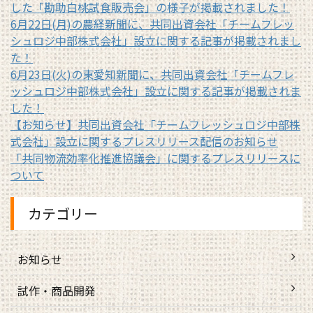
した「勘助白桃試食販売会」の様子が掲載されました！
6月22日(月)の農経新聞に、共同出資会社「チームフレッ
シュロジ中部株式会社」設立に関する記事が掲載されまし
た！
6月23日(火)の東愛知新聞に、共同出資会社「チームフレ
ッシュロジ中部株式会社」設立に関する記事が掲載されま
した！
【お知らせ】共同出資会社「チームフレッシュロジ中部株
式会社」設立に関するプレスリリース配信のお知らせ
「共同物流効率化推進協議会」に関するプレスリリースに
ついて
カテゴリー
お知らせ
試作・商品開発