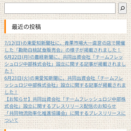
最近の投稿
7/12(日)の東愛知新聞社に、青果市場大一直営の店で開催
した「勘助白桃試食販売会」の様子が掲載されました！
6月22日(月)の農経新聞に、共同出資会社「チームフレッ
シュロジ中部株式会社」設立に関する記事が掲載されまし
た！
6月23日(火)の東愛知新聞に、共同出資会社「チームフレ
ッシュロジ中部株式会社」設立に関する記事が掲載されま
した！
【お知らせ】共同出資会社「チームフレッシュロジ中部株
式会社」設立に関するプレスリリース配信のお知らせ
「共同物流効率化推進協議会」に関するプレスリリースに
ついて