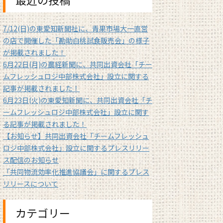
7/12(日)の東愛知新聞社に、青果市場大一直営
の店で開催した「勘助白桃試食販売会」の様子
が掲載されました！
6月22日(月)の農経新聞に、共同出資会社「チー
ムフレッシュロジ中部株式会社」設立に関する
記事が掲載されました！
6月23日(火)の東愛知新聞に、共同出資会社「チ
ームフレッシュロジ中部株式会社」設立に関す
る記事が掲載されました！
【お知らせ】共同出資会社「チームフレッシュ
ロジ中部株式会社」設立に関するプレスリリー
ス配信のお知らせ
「共同物流効率化推進協議会」に関するプレス
リリースについて
カテゴリー