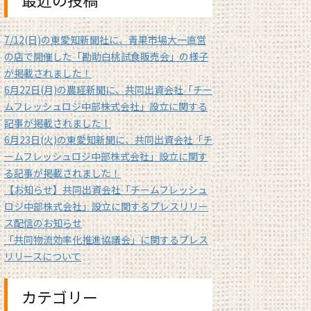
7/12(日)の東愛知新聞社に、青果市場大一直営
の店で開催した「勘助白桃試食販売会」の様子
が掲載されました！
6月22日(月)の農経新聞に、共同出資会社「チー
ムフレッシュロジ中部株式会社」設立に関する
記事が掲載されました！
6月23日(火)の東愛知新聞に、共同出資会社「チ
ームフレッシュロジ中部株式会社」設立に関す
る記事が掲載されました！
【お知らせ】共同出資会社「チームフレッシュ
ロジ中部株式会社」設立に関するプレスリリー
ス配信のお知らせ
「共同物流効率化推進協議会」に関するプレス
リリースについて
カテゴリー