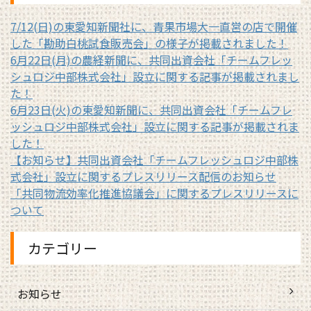
7/12(日)の東愛知新聞社に、青果市場大一直営の店で開催
した「勘助白桃試食販売会」の様子が掲載されました！
6月22日(月)の農経新聞に、共同出資会社「チームフレッ
シュロジ中部株式会社」設立に関する記事が掲載されまし
た！
6月23日(火)の東愛知新聞に、共同出資会社「チームフレ
ッシュロジ中部株式会社」設立に関する記事が掲載されま
した！
【お知らせ】共同出資会社「チームフレッシュロジ中部株
式会社」設立に関するプレスリリース配信のお知らせ
「共同物流効率化推進協議会」に関するプレスリリースに
ついて
カテゴリー
お知らせ