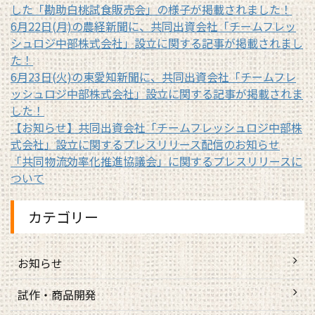
した「勘助白桃試食販売会」の様子が掲載されました！
6月22日(月)の農経新聞に、共同出資会社「チームフレッ
シュロジ中部株式会社」設立に関する記事が掲載されまし
た！
6月23日(火)の東愛知新聞に、共同出資会社「チームフレ
ッシュロジ中部株式会社」設立に関する記事が掲載されま
した！
【お知らせ】共同出資会社「チームフレッシュロジ中部株
式会社」設立に関するプレスリリース配信のお知らせ
「共同物流効率化推進協議会」に関するプレスリリースに
ついて
カテゴリー
お知らせ
試作・商品開発