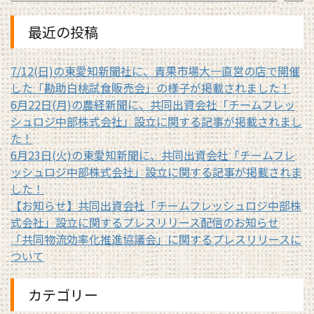
最近の投稿
7/12(日)の東愛知新聞社に、青果市場大一直営の店で開催
した「勘助白桃試食販売会」の様子が掲載されました！
6月22日(月)の農経新聞に、共同出資会社「チームフレッ
シュロジ中部株式会社」設立に関する記事が掲載されまし
た！
6月23日(火)の東愛知新聞に、共同出資会社「チームフレ
ッシュロジ中部株式会社」設立に関する記事が掲載されま
した！
【お知らせ】共同出資会社「チームフレッシュロジ中部株
式会社」設立に関するプレスリリース配信のお知らせ
「共同物流効率化推進協議会」に関するプレスリリースに
ついて
カテゴリー