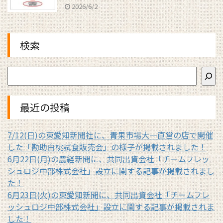
2026/6/2
検索
最近の投稿
7/12(日)の東愛知新聞社に、青果市場大一直営の店で開催
した「勘助白桃試食販売会」の様子が掲載されました！
6月22日(月)の農経新聞に、共同出資会社「チームフレッ
シュロジ中部株式会社」設立に関する記事が掲載されまし
た！
6月23日(火)の東愛知新聞に、共同出資会社「チームフレ
ッシュロジ中部株式会社」設立に関する記事が掲載されま
した！