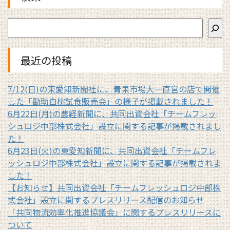
最近の投稿
7/12(日)の東愛知新聞社に、青果市場大一直営の店で開催
した「勘助白桃試食販売会」の様子が掲載されました！
6月22日(月)の農経新聞に、共同出資会社「チームフレッ
シュロジ中部株式会社」設立に関する記事が掲載されまし
た！
6月23日(火)の東愛知新聞に、共同出資会社「チームフレ
ッシュロジ中部株式会社」設立に関する記事が掲載されま
した！
【お知らせ】共同出資会社「チームフレッシュロジ中部株
式会社」設立に関するプレスリリース配信のお知らせ
「共同物流効率化推進協議会」に関するプレスリリースに
ついて