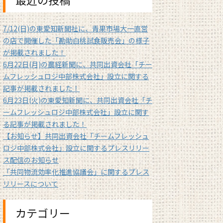
7/12(日)の東愛知新聞社に、青果市場大一直営
の店で開催した「勘助白桃試食販売会」の様子
が掲載されました！
6月22日(月)の農経新聞に、共同出資会社「チー
ムフレッシュロジ中部株式会社」設立に関する
記事が掲載されました！
6月23日(火)の東愛知新聞に、共同出資会社「チ
ームフレッシュロジ中部株式会社」設立に関す
る記事が掲載されました！
【お知らせ】共同出資会社「チームフレッシュ
ロジ中部株式会社」設立に関するプレスリリー
ス配信のお知らせ
「共同物流効率化推進協議会」に関するプレス
リリースについて
カテゴリー